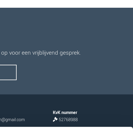
p voor een vrijblijvend gesprek.
KvK nummer
n@gmail.com
52768988
