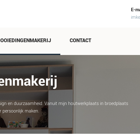
E-ma
imk
OOIEDINGENMAKERIJ
CONTACT
enmakerij
gn en duurzaamheid. Vanuit mijn houtwerkplaats in broedplaats
r persoonlijk maken.