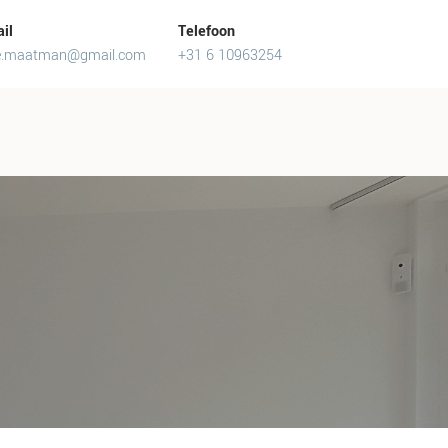
il
Telefoon
e.maatman@gmail.com
+31 6 10963254