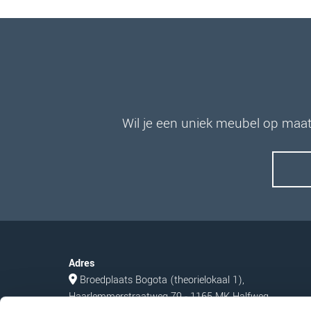
Wil je een uniek meubel op maat
Adres
Broedplaats Bogota (theorielokaal 1),

Haarlemmerstraatweg 79 - 1165 MK Halfweg